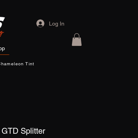
Log In
op
Chameleon Tint
/ GTD Splitter