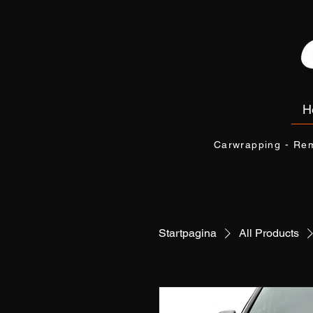
H
Carwrapping -
Rem
Startpagina
All Products